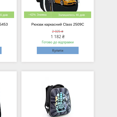
–42%
6 днів
Залишилось 46 днів
85453
Рюкзак каркасний Class 2509C
2 025 ₴
1 182 ₴
Готово до відправки
Купити