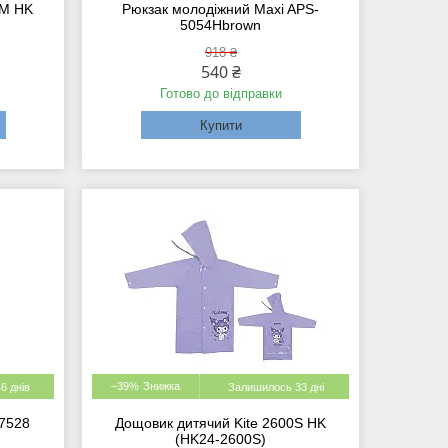
0M HK
Рюкзак молодіжний Maxi APS-
5054Hbrown
918 ₴
540 ₴
Готово до відправки
Купити
–39%
6 днів
Залишилось 33 дні
97528
Дощовик дитячий Kite 2600S HK
(HK24-2600S)