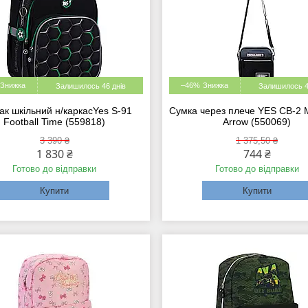
–46%
Залишилось 46 днів
Залишилось 4
ак шкільний н/каркасYes S-91
Сумка через плече YES CB-2 M
Football Time (559818)
Arrow (550069)
3 390 ₴
1 375,50 ₴
1 830 ₴
744 ₴
Готово до відправки
Готово до відправки
Купити
Купити