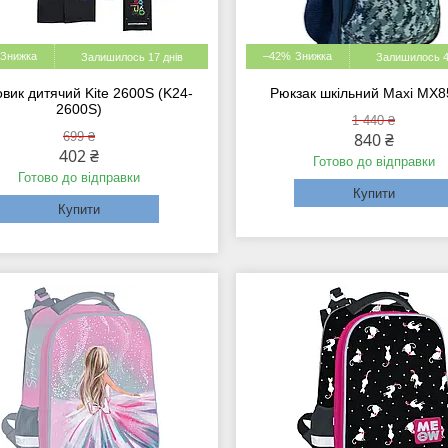
–42%
Залишилось 17 днів
Залишилось 4
вик дитячий Kite 2600S (K24-
Рюкзак шкільний Maxi MX
2600S)
1 440 ₴
699 ₴
840 ₴
402 ₴
Готово до відправки
Готово до відправки
Купити
Купити