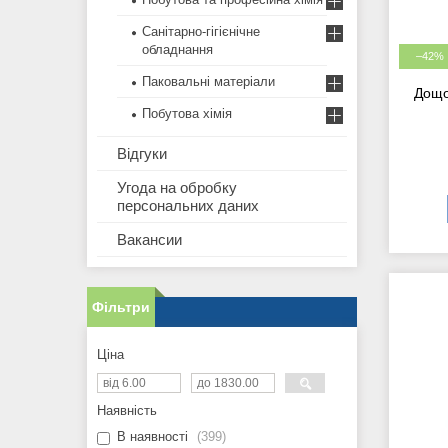
Санітарно-гігієнічне
обладнання
–42%
Паковальні матеріали
Дощо
Побутова хімія
Відгуки
Угода на обробку
персональних даних
Вакансии
Фільтри
Ціна
Наявність
В наявності
399