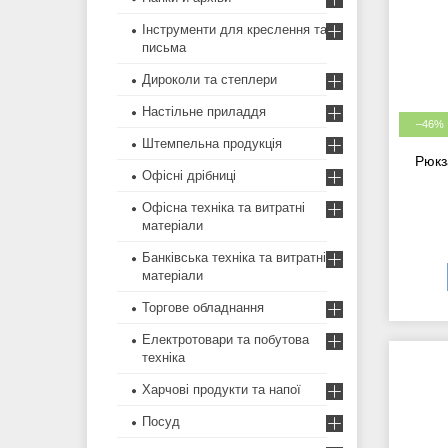
Інструменти для креслення та
письма
Дироколи та степлери
Настільне приладдя
–46%
Штемпельна продукція
Рюкз
Офісні дрібниці
Офісна техніка та витратні
матеріали
Банківська техніка та витратні
матеріали
Торгове обладнання
Електротовари та побутова
техніка
Харчові продукти та напої
Посуд