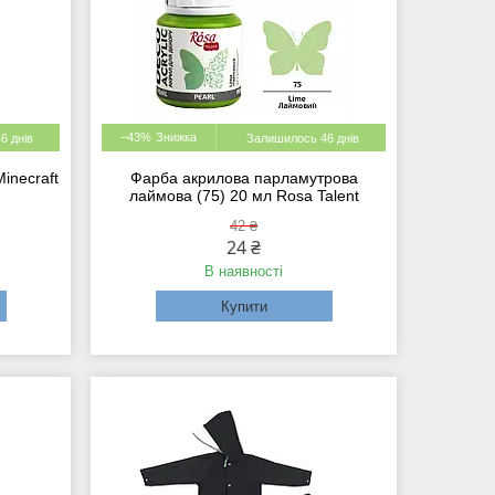
–43%
6 днів
Залишилось 46 днів
inecraft
Фарба акрилова парламутрова
лаймова (75) 20 мл Rosa Talent
42 ₴
24 ₴
В наявності
Купити