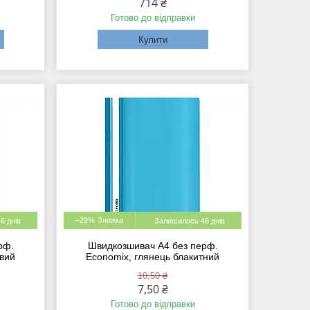
714 ₴
Готово до відправки
Купити
–29%
6 днів
Залишилось 46 днів
рф.
Швидкозшивач А4 без перф.
овий
Economix, глянець блакитний
10,50 ₴
7,50 ₴
Готово до відправки