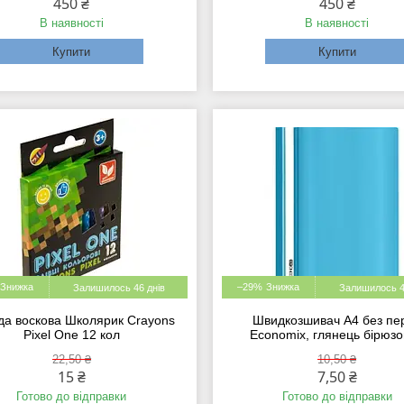
450 ₴
450 ₴
В наявності
В наявності
Купити
Купити
–29%
Залишилось 46 днів
Залишилось 4
да воскова Школярик Crayons
Швидкозшивач А4 без пе
Pixel One 12 кол
Economix, глянець бірюз
22,50 ₴
10,50 ₴
15 ₴
7,50 ₴
Готово до відправки
Готово до відправки