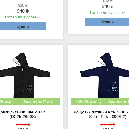
918 ₴
918 ₴
540 ₴
540 ₴
Готово до відправки
Готово до відправки
Купити
Купити
–39%
Залишилось 17 днів
Залишилось 1
овик дитячий Kite 2600S DC
Дощовик дитячий Kite 2600S
(DC25-2600S)
Skills (K25-2600S-2)
736,50 ₴
736,50 ₴