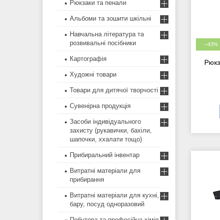
Рюкзаки та пенали
Альбоми та зошити шкільні
Навчальна література та
розвивальні посібники
–43%
Картографія
Рюкз
Художні товари
Товари для дитячої творчості
Сувенірна продукція
Засоби індивідуального
захисту (рукавички, бахіли,
шапочки, ххалати тощо)
Прибиральний інвентар
Витратні матеріали для
прибирання
Витратні матеріали для кухні,
бару, посуд одноразовий
Побутова та професійна хімія