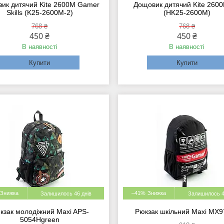
ик дитячий Kite 2600M Gamer
Дощовик дитячий Kite 260
Skills (K25-2600M-2)
(HK25-2600M)
768 ₴
768 ₴
450 ₴
450 ₴
В наявності
В наявності
Купити
Купити
–41%
Залишилось 46 днів
Залишилось 4
кзак молодіжний Maxi APS-
Рюкзак шкільний Maxi MX
5054Hgreen