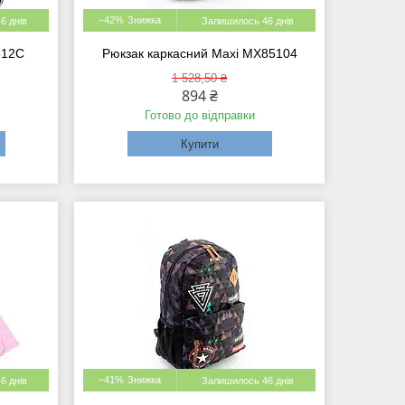
–42%
6 днів
Залишилось 46 днів
512C
Рюкзак каркасний Maxi MX85104
1 528,50 ₴
894 ₴
Готово до відправки
Купити
–41%
6 днів
Залишилось 46 днів