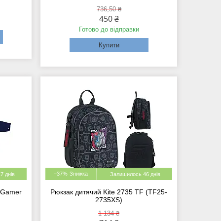
736,50 ₴
450 ₴
Готово до відправки
Купити
–37%
7 днів
Залишилось 46 днів
 Gamer
Рюкзак дитячий Kite 2735 TF (TF25-
2735XS)
1 134 ₴