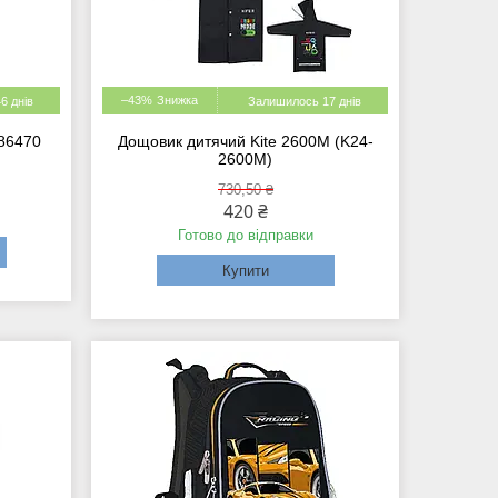
–43%
6 днів
Залишилось 17 днів
86470
Дощовик дитячий Kite 2600M (K24-
2600M)
730,50 ₴
420 ₴
Готово до відправки
Купити