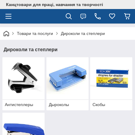
Канцтовари для працi, навчання та творчостi
Товари та послуги
Дироколи та степлери
Дироколи та степлери
Антистеплеры
Дыроколы
Скобы