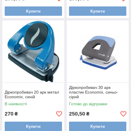
Купити
Купити
Діркопробивач 30 арк
Діркопробивач 20 арк метал
пластик Economix, синьо-
Economix, синій
сірий
В наявності
Готово до відправки
270
250,50
₴
₴
Купити
Купити