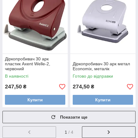
Діркопробивач 30 арк
пластик Axent Welle-2,
Діркопробивач 30 арк метал
червоний
Economix, металік
В наявності
Готово до відправки
247,50
274,50
₴
₴
Купити
Купити
Показати ще
1
/ 4