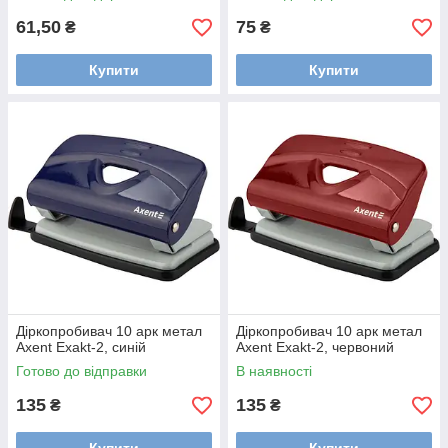
61,50
75
₴
₴
Купити
Купити
Діркопробивач 10 арк метал
Діркопробивач 10 арк метал
Axent Exakt-2, синій
Axent Exakt-2, червоний
Готово до відправки
В наявності
135
135
₴
₴