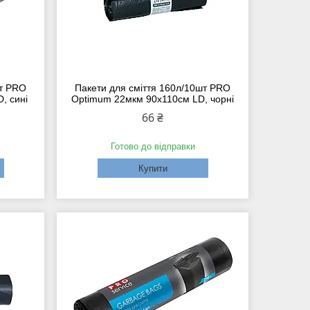
шт PRO
Пакети для сміття 160л/10шт PRO
, сині
Optimum 22мкм 90х110см LD, чорні
66 ₴
Готово до відправки
Купити