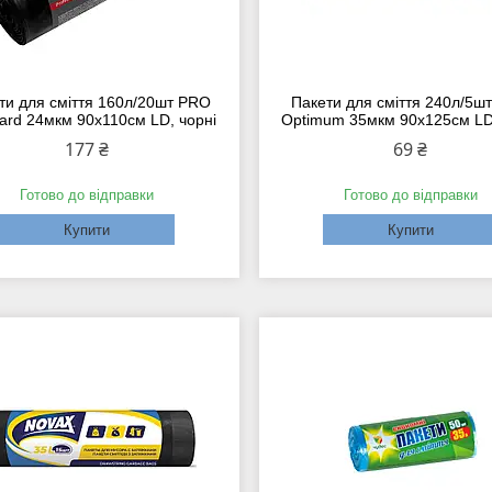
ти для сміття 160л/20шт PRO
Пакети для сміття 240л/5ш
ard 24мкм 90х110см LD, чорні
Optimum 35мкм 90х125см LD,
177 ₴
69 ₴
Готово до відправки
Готово до відправки
Купити
Купити