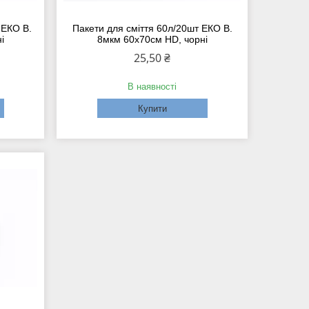
 ЕКО B.
Пакети для сміття 60л/20шт ЕКО B.
і
8мкм 60х70см HD, чорні
25,50 ₴
В наявності
Купити