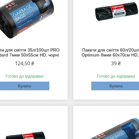
ти для сміття 35л/100шт PRO
Пакети для сміття 60л/20ш
dard 7мкм 50х55см HD, чорні
Optimum 8мкм 60х70см HD, 
124,50 ₴
39 ₴
Готово до відправки
Готово до відправки
Купити
Купити