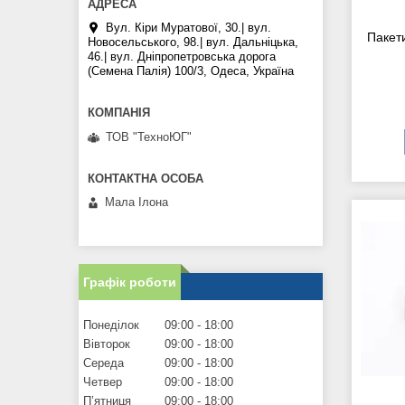
Вул. Кіри Муратової, 30.| вул.
Пакет
Новосельського, 98.| вул. Дальніцька,
46.| вул. Дніпропетровська дорога
(Семена Палія) 100/3, Одеса, Україна
ТОВ "ТехноЮГ"
Мала Iлона
Графік роботи
Понеділок
09:00
18:00
Вівторок
09:00
18:00
Середа
09:00
18:00
Четвер
09:00
18:00
Пʼятниця
09:00
18:00