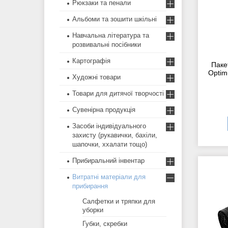
Рюкзаки та пенали
Альбоми та зошити шкільні
Навчальна література та
розвивальні посібники
Картографія
Паке
Optim
Художні товари
Товари для дитячої творчості
Сувенірна продукція
Засоби індивідуального
захисту (рукавички, бахіли,
шапочки, ххалати тощо)
Прибиральний інвентар
Витратні матеріали для
прибирання
Салфетки и тряпки для
уборки
Губки, скребки