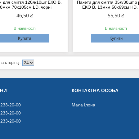
и для сміття 120л/10шт ЕКО B.
Пакети для сміття 35л/30шт з
0мкм 70х105см LD, чорні
ЕКО B. 13мкм 50х69см HD, 
46,50 ₴
55,50 ₴
В наявності
В наявності
Купити
Купити
 233-20-00
Мала Iлона
 233-20-00
 233-20-00