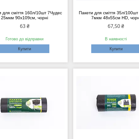
и для сміття 160л/10шт 7Чудес
Пакети для сміття 35л/100шт
25мкм 90х109см, чорні
7мкм 48х55см HD, чорн
63 ₴
67,50 ₴
Готово до відправки
В наявності
Купити
Купити