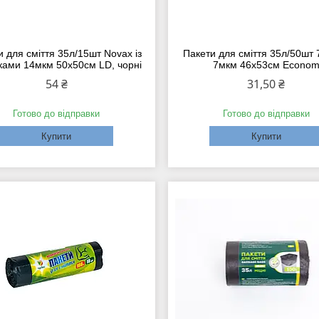
и для сміття 35л/15шт Novax із
Пакети для сміття 35л/50шт
зками 14мкм 50х50см LD, чорні
7мкм 46х53см Econo
54 ₴
31,50 ₴
Готово до відправки
Готово до відправки
Купити
Купити