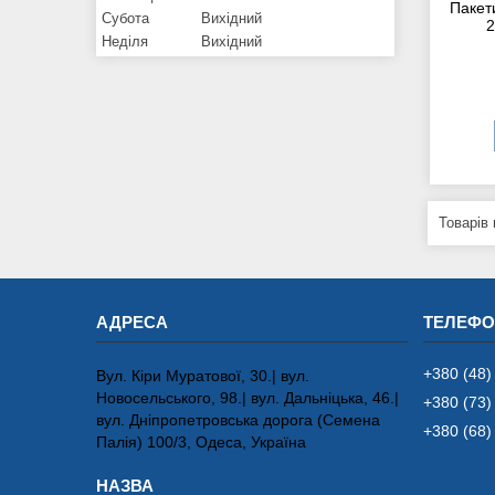
Пакет
Субота
Вихідний
2
Неділя
Вихідний
+380 (48)
Вул. Кіри Муратової, 30.| вул.
Новосельського, 98.| вул. Дальніцька, 46.|
+380 (73)
вул. Дніпропетровська дорога (Семена
+380 (68)
Палія) 100/3, Одеса, Україна