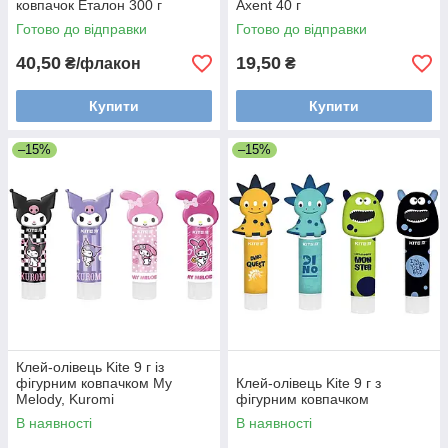
ковпачок Еталон 300 г
Axent 40 г
Готово до відправки
Готово до відправки
40,50
19,50
₴/флакон
₴
Купити
Купити
–15%
–15%
Клей-олівець Kite 9 г із
фігурним ковпачком My
Клей-олівець Kite 9 г з
Melody, Kuromi
фігурним ковпачком
В наявності
В наявності