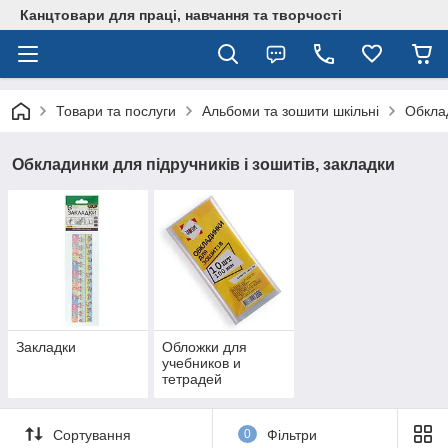
Канцтовари для працi, навчання та творчостi
Товари та послуги
Альбоми та зошити шкільні
Обклад
Обкладинки для підручників і зошитів, закладки
Закладки
Обложки для
учебников и
тетрадей
Сортування
0
Фільтри