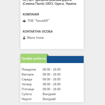
(Семена Палія) 100/3, Одеса, Україна
ТОВ "ТехноЮГ"
Мала Iлона
Графік роботи
Понеділок
09:00
18:00
Вівторок
09:00
18:00
Середа
09:00
18:00
Четвер
09:00
18:00
Пʼятниця
09:00
18:00
Субота
Вихідний
Неділя
Вихідний