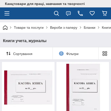
Канцтовари для працi, навчання та творчостi
Товари та послуги
Вироби з паперу
Бланки
Книги
Книги учета, журналы
Сортування
0
Фільтри