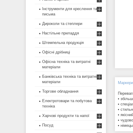
Інструменти для креслення та
письма
Дироколи та степлери
Настільне приладдя
Штемпельна продукція
Офісні дрібниці
Офісна техніка та витратні
матеріали
Банківська техніка та витратні
матеріали
Маркер
Торгове обладнання
Переваг
• збіль
Електротовари та побутова
• спеціа
техніка
• стиль
• якісн
Харчові продукти та напої
• чудово
Посуд
• німець