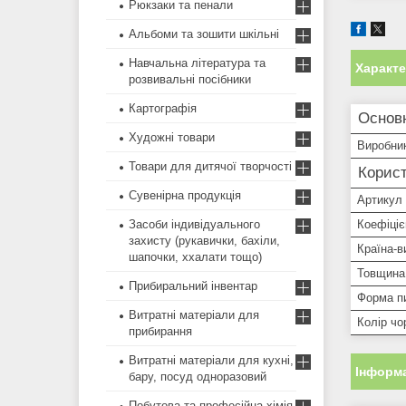
Рюкзаки та пенали
Альбоми та зошити шкільні
Навчальна література та
Характ
розвивальні посібники
Картографія
Основ
Художні товари
Виробни
Товари для дитячої творчості
Корист
Сувенірна продукція
Артикул
Засоби індивідуального
Коефіціє
захисту (рукавички, бахіли,
Країна-в
шапочки, ххалати тощо)
Товщина 
Прибиральний інвентар
Форма п
Витратні матеріали для
Колір чо
прибирання
Витратні матеріали для кухні,
Інформа
бару, посуд одноразовий
Побутова та професійна хімія