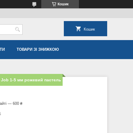
Кошик
Кошик
ТИ
ТОВАРИ ЗІ ЗНИЖКОЮ
 Job 1-5 мм рожевий пастель
айті — 600 ₴
6