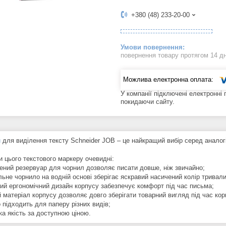
+380 (48) 233-20-00
повернення товару протягом 14 д
У компанії підключені електронні
покидаючи сайту.
и
для виділення тексту Schneider JOB – це найкращий вибір серед аналог
и цього текстового маркеру очевидні:
шений резервуар для чорнил дозволяє писати довше, ніж звичайно;
льне чорнило на водній основі зберігає яскравий насичений колір тривали
ний ергономічний дизайн корпусу забезпечує комфорт під час письма;
ий матеріал корпусу дозволяє довго зберігати товарний вигляд під час ко
 підходить для паперу різних видів;
ка якість за доступною ціною.