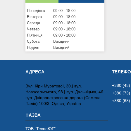
Понеділок
09:00
18:00
Вівторок
09:00
18:00
Середа
09:00
18:00
Четвер
09:00
18:00
Пʼятниця
09:00
18:00
Субота
Вихідний
Неділя
Вихідний
+380 (48)
Вул. Кіри Муратової, 30.| вул.
Новосельського, 98.| вул. Дальніцька, 46.|
+380 (73)
вул. Дніпропетровська дорога (Семена
+380 (68)
Палія) 100/3, Одеса, Україна
ТОВ "ТехноЮГ"