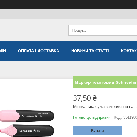
МIН
ОПЛАТА І ДОСТАВКА
НОВИНИ ТА СТАТТІ
КОНТАК
Маркер текстовий Schneider
37,50 ₴
Мінімальна сума замовлення на с
Готово до відправки
Код:
351190
Купити