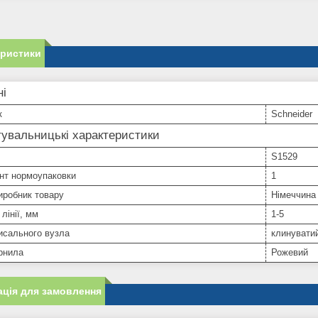
еристики
ні
к
Schneider
увальницькі характеристики
S1529
нт нормоупаковки
1
иробник товару
Німеччина
лінії, мм
1-5
исального вузла
клинувати
рнила
Рожевий
ція для замовлення