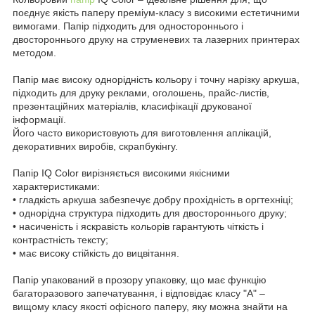
поєднує якість паперу преміум-класу з високими естетичними
вимогами. Папір підходить для одностороннього і
двостороннього друку на струменевих та лазерних принтерах
методом.
Папір має високу однорідність кольору і точну нарізку аркуша,
підходить для друку реклами, оголошень, прайс-листів,
презентаційних матеріалів, класифікації друкованої
інформації.
Його часто використовують для виготовлення аплікацій,
декоративних виробів, скрапбукінгу.
Папір IQ Color вирізняється високими якісними
характеристиками:
• гладкість аркуша забезпечує добру прохідність в оргтехніці;
• однорідна структура підходить для двостороннього друку;
• насиченість і яскравість кольорів гарантують чіткість і
контрастність тексту;
• має високу стійкість до вицвітання.
Папір упакований в прозору упаковку, що має функцію
багаторазового запечатування, і відповідає класу "А" –
вищому класу якості офісного паперу, яку можна знайти на