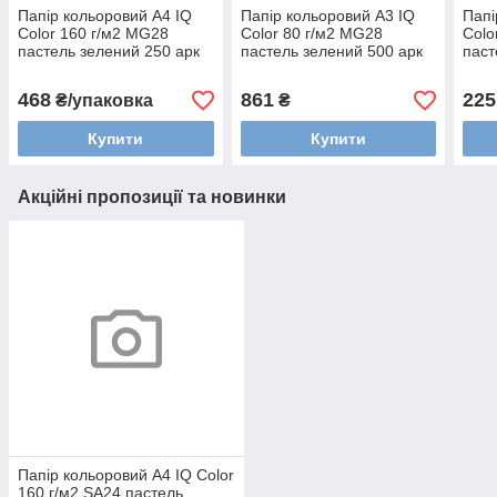
Папір кольоровий А4 IQ
Папір кольоровий А3 IQ
Папі
Color 160 г/м2 MG28
Color 80 г/м2 MG28
Colo
пастель зелений 250 арк
пастель зелений 500 арк
паст
468
861
225
₴/упаковка
₴
Купити
Купити
Акційні пропозиції та новинки
Папір кольоровий А4 IQ Color
160 г/м2 SA24 пастель