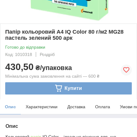
Папір кольоровий А4 IQ Color 80 г/м2 МG28
пастель зелений 500 арк
Готово до відправки
Код: 1010318
Роздріб
430,50
₴/упаковка
Мінімальна сума замовлення на сайті — 600 ₴
Купити
Опис
Характеристики
Доставка
Оплата
Умови п
Опис
Кольоровий
папір
IQ Color – ідеальне рішення для, що