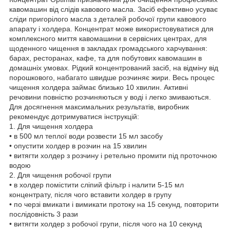
кавомашин від слідів кавового масла. Засіб ефективно усуває
сліди пригорілого масла з деталей робочої групи кавового
апарату і холдера. Концентрат може використовуватися для
комплексного миття кавомашини в сервісних центрах, для
щоденного чищення в закладах громадського харчування:
барах, ресторанах, кафе, та для побутових кавомашин в
домашніх умовах. Рідкий концентрований засіб, на відміну від
порошкового, набагато швидше розчиняє жири. Весь процес
чищення холдера займає близько 10 хвилин. Активні
речовини повністю розчиняються у воді і легко змиваються.
Для досягнення максимальних результатів, виробник
рекомендує дотримуватися інструкцій:
1. Для чищення холдера
• в 500 мл теплої води розвести 15 мл засобу
• опустити холдер в розчин на 15 хвилин
• витягти холдер з розчину і ретельно промити під проточною
водою
2. Для чищення робочої групи
• в холдер помістити сліпий фільтр і налити 5-15 мл
концентрату, після чого вставити холдер в групу
• по черзі вмикати і вимикати протоку на 15 секунд, повторити
послідовність 3 рази
• витягти холдер з робочої групи, після чого на 10 секунд