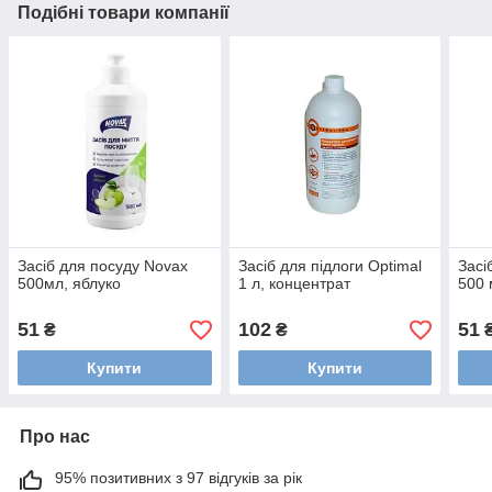
Подібні товари компанії
Засіб для посуду Novax
Засіб для підлоги Optimal
Засі
500мл, яблуко
1 л, концентрат
500 
51
102
51
₴
₴
Купити
Купити
Про нас
95% позитивних з 97 відгуків за рік