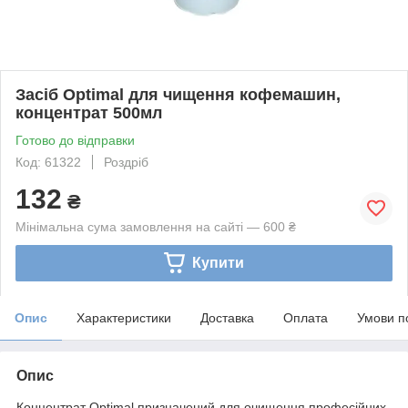
Засіб Optimal для чищення кофемашин,
концентрат 500мл
Готово до відправки
Код: 61322
Роздріб
132
₴
Мінімальна сума замовлення на сайті — 600 ₴
Купити
Опис
Характеристики
Доставка
Оплата
Умови п
Опис
Концентрат Optimal призначений для очищення професійних