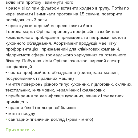
включити протоку і вимкнути його
• разом зі сліпим фільтром вставити холдер в групу. Потім по
черзі вмикати і вимикати протоку на 15 секунд, повторити
послідовність 3 рази
• приготувати перший еспресо і злити його
Торгова марка Optimal пропонує професійні засоби для
комплексного прибирання приміщень та підтримки чистоти
кухонного обладнання. Асортимент продукції має чітку
профорієнтацію і призначений для клінінгових компаній,
підприємств сфери громадського харчування та готельного
бізнесу. Побутова хімія Optimal охоплює широкий спектр
спеціалізацій:
• чистка професійного обладнання (грилів, кава-машин,
посудомийних і пральних машин)
• миття поверхонь різного типу: кухонних, підлогових, скляних,
текстильних, килимових, керамічних і фаянсових
• прибирання та дезінфекція кухонних, ванних і туалетних
приміщень
• прання білої і кольорової білизни
• миття посуду
•
санітарно-гігієнічний догляд (крем - мило)
Приховати