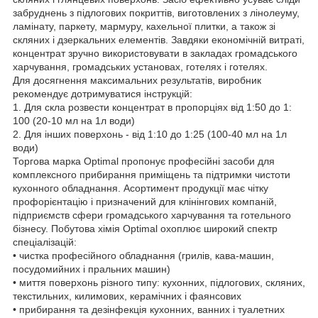
забруднень з підлогових покриттів, виготовлених з лінолеуму,
ламінату, паркету, мармуру, кахельної плитки, а також зі
скляних і дзеркальних елементів. Завдяки економічній витраті,
концентрат зручно використовувати в закладах громадського
харчування, громадських установах, готелях і готелях.
Для досягнення максимальних результатів, виробник
рекомендує дотримуватися інструкцій:
1. Для скла розвести концентрат в пропорціях від 1:50 до 1:
100 (20-10 мл на 1л води)
2. Для інших поверхонь - від 1:10 до 1:25 (100-40 мл на 1л
води)
Торгова марка Optimal пропонує професійні засоби для
комплексного прибирання приміщень та підтримки чистоти
кухонного обладнання. Асортимент продукції має чітку
профорієнтацію і призначений для клінінгових компаній,
підприємств сфери громадського харчування та готельного
бізнесу. Побутова хімія Optimal охоплює широкий спектр
спеціалізацій:
• чистка професійного обладнання (грилів, кава-машин,
посудомийних і пральних машин)
• миття поверхонь різного типу: кухонних, підлогових, скляних,
текстильних, килимових, керамічних і фаянсових
• прибирання та дезінфекція кухонних, ванних і туалетних