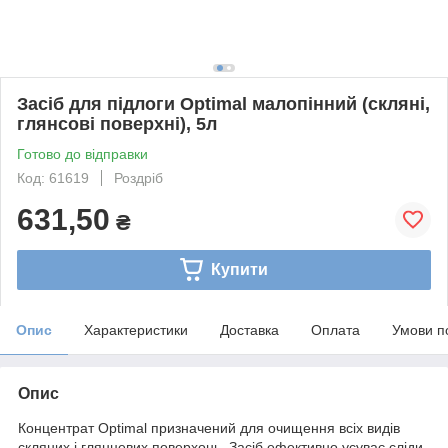
Засіб для підлоги Optimal малопінний (скляні,
глянсові поверхні), 5л
Готово до відправки
Код: 61619
Роздріб
631,50
₴
Купити
Опис
Характеристики
Доставка
Оплата
Умови п
Опис
Концентрат Optimal призначений для очищення всіх видів
скляних і глянцевих поверхонь. Засіб ефективно усуває сліди