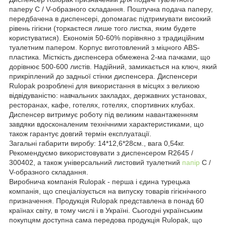
паперу С / V-образного складання. Поштучна подача паперу,
передбачена в диспенсері, допомагає підтримувати високий
рівень гігієни (торкаєтеся лише того листка, яким будете
користуватися). Економія 50-60% порівняно з традиційним
туалетним папером. Корпус виготовлений з міцного ABS-
пластика. Місткість диспенсера обмежена 2-ма пачками, що
дорівнює 500-600 листів. Надійний, замикається на ключ, який
прикріплений до задньої стінки диспенсера. Диспенсери
Rulopak розроблені для використання в місцях з великою
відвідуваністю: навчальних закладах, державних установах,
ресторанах, кафе, готелях, готелях, спортивних клубах.
Диспенсер витримує роботу під великим навантаженням
завдяки вдосконаленим технічними характеристиками, що
також гарантує довгий термін експлуатації.
Загальні габарити виробу: 14*12,6*28см., вага 0,54кг.
Рекомендуємо використовувати з диспенсером R2645 /
300402, а також універсальний листовий туалетний
папір
С /
V-образного складання.
Виробнича компанія Rulopak - перша і єдина турецька
компанія, що спеціалізується на випуску товарів гігієнічного
призначення. Продукція Rulopak представлена в понад 60
країнах світу, в тому числі і в Україні. Сьогодні українським
покупцям доступна сама передова продукція Rulopak, що