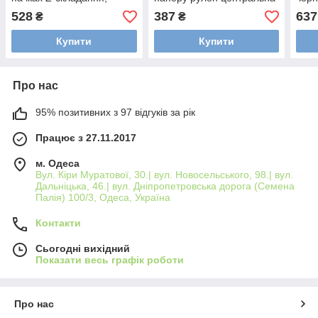
пластиковий, чорний,
витяжка пластик чорний
528
387
637
₴
₴
38,5*11*28см.
22,5*26*15,5 см
Купити
Купити
Про нас
95% позитивних з 97 відгуків за рік
Працює з 27.11.2017
м. Одеса
Вул. Кіри Муратової, 30.| вул. Новосельського, 98.| вул.
Дальніцька, 46.| вул. Дніпропетровська дорога (Семена
Палія) 100/3, Одеса, Україна
Контакти
Сьогодні вихідний
Показати весь графік роботи
Про нас