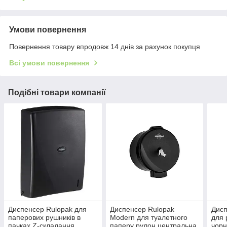
Умови повернення
Повернення товару впродовж 14 днів за рахунок покупця
Всі умови повернення
Подібні товари компанії
Диспенсер Rulopak для
Диспенсер Rulopak
Дисп
паперових рушників в
Modern для туалетного
для 
пачках Z-складання,
паперу рулон центральна
чорн