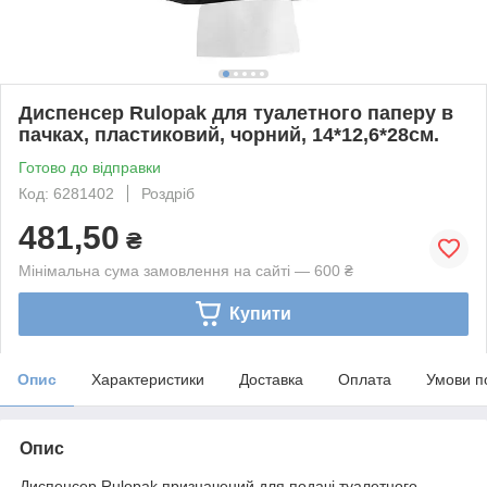
Диспенсер Rulopak для туалетного паперу в
пачках, пластиковий, чорний, 14*12,6*28см.
Готово до відправки
Код: 6281402
Роздріб
481,50
₴
Мінімальна сума замовлення на сайті — 600 ₴
Купити
Опис
Характеристики
Доставка
Оплата
Умови п
Опис
Диспенсер Rulopak призначений для подачі туалетного