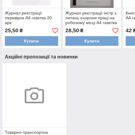
Журнал реєстрації
Журнал реєстрації інстр з
Книг
перевірок А4 газетка 20
питань охорони праці на
А4 г
арк
робочому місці А4 газетка
24 арк
25,50
28,50
42
₴
₴
Купити
Купити
Акційні пропозиції та новинки
Товарно-транспортна