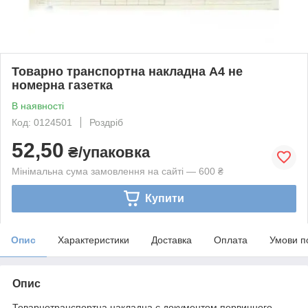
Товарно транспортна накладна А4 не
номерна газетка
В наявності
Код: 0124501
Роздріб
52,50
₴/упаковка
Мінімальна сума замовлення на сайті — 600 ₴
Купити
Опис
Характеристики
Доставка
Оплата
Умови п
Опис
Товарнотранспортна накладна є документом первинного