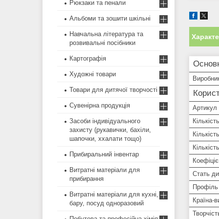
Рюкзаки та пенали
Альбоми та зошити шкільні
Навчальна література та
Характ
розвивальні посібники
Картографія
Основ
Художні товари
Виробни
Товари для дитячої творчості
Корист
Сувенірна продукція
Артикул
Засоби індивідуального
Кількість
захисту (рукавички, бахіли,
Кількіст
шапочки, ххалати тощо)
Кількіст
Прибиральний інвентар
Коефіціє
Витратні матеріали для
Стать ди
прибирання
Профіль
Витратні матеріали для кухні,
Країна-в
бару, посуд одноразовий
Творчіст
Побутова та професійна хімія