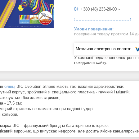
+380 (48) 233-20-00
повернення товару протягом 14 д
У компанії підключені електронні
покидаючи сайту.
ві
олівці
BIC Evolution Stripes мають такі важливі характеристики:
утний корпус, зроблений зі спеціального пластика - гнучкий і міцний;
заточується без зламів стрижня;
а - 17,5 см;
міцний стрижень не ламається при падінні і ударі;
і кольори.
 марка ВІС – французький бренд із багаторічною історією.
цікавий виробник, що випускає недороге, але досить якісне канцелярськ