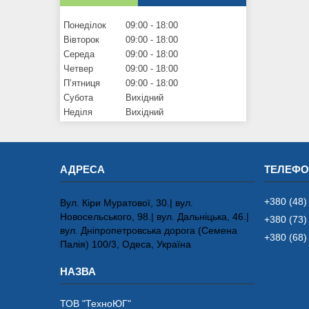
Понеділок
09:00
18:00
Вівторок
09:00
18:00
Середа
09:00
18:00
Четвер
09:00
18:00
Пʼятниця
09:00
18:00
Субота
Вихідний
Неділя
Вихідний
+380 (48)
Вул. Кіри Муратової, 30.| вул.
Новосельського, 98.| вул. Дальніцька, 46.|
+380 (73)
вул. Дніпропетровська дорога (Семена
+380 (68)
Палія) 100/3, Одеса, Україна
ТОВ "ТехноЮГ"