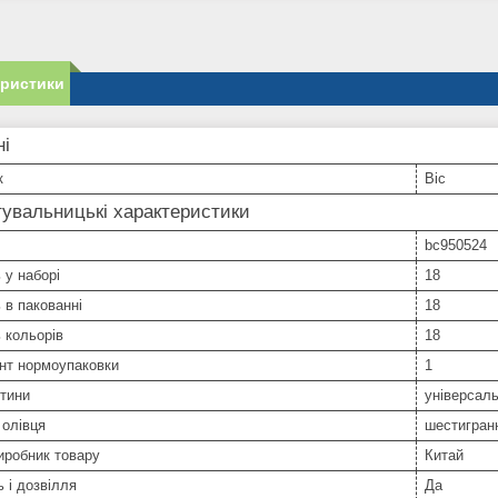
еристики
ні
к
Bic
увальницькі характеристики
bc950524
 у наборі
18
ь в пакованні
18
ь кольорів
18
нт нормоупаковки
1
тини
універсал
 олівця
шестигран
иробник товару
Китай
ь і дозвілля
Да