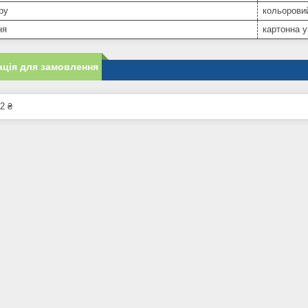
ру
кольорови
ня
картонна у
ція для замовлення
2 ₴