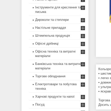
Інструменти для креслення та
письма
Дироколи та степлери
Настільне приладдя
Штемпельна продукція
Офісні дрібниці
Офісна техніка та витратні
матеріали
Банківська техніка та витратні
матеріали
Кольоро
• шестик
Торгове обладнання
• легко 
• довжин
Електротовари та побутова
• ультра
техніка
• яскрав
Харчові продукти та напої
Торгова
Посуд
Досить 