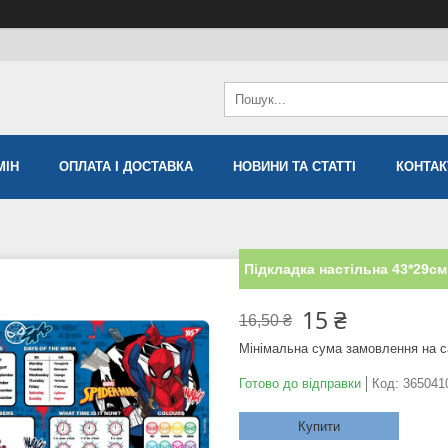
МIН
ОПЛАТА І ДОСТАВКА
НОВИНИ ТА СТАТТІ
КОНТАК
Підкладка настільна 43*29см
15 ₴
16,50 ₴
Мінімальна сума замовлення на с
Готово до відправки
Код:
365041
Купити