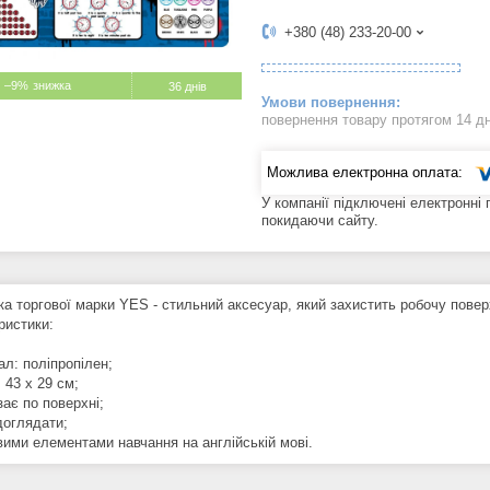
+380 (48) 233-20-00
–9%
36 днів
повернення товару протягом 14 д
У компанії підключені електронні
покидаючи сайту.
ка торгової марки YES - стильний аксесуар, який захистить робочу пове
ристики:
ал: поліпропілен;
: 43 х 29 см;
зає по поверхні;
доглядати;
вими елементами навчання на англійській мові.