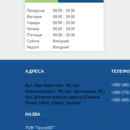
Понеділок
09:00
18:00
Вівторок
09:00
18:00
Середа
09:00
18:00
Четвер
09:00
18:00
Пʼятниця
09:00
18:00
Субота
Вихідний
Неділя
Вихідний
+380 (48)
Вул. Кіри Муратової, 30.| вул.
Новосельського, 98.| вул. Дальніцька, 46.|
+380 (73)
вул. Дніпропетровська дорога (Семена
+380 (68)
Палія) 100/3, Одеса, Україна
ТОВ "ТехноЮГ"