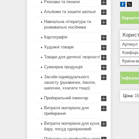
Рюкзаки та пенали
Альбоми та зошити шкільні
Характ
Навчальна література та
розвивальні посібники
Корист
Картографія
Артикул
Художні товари
Коефіціє
Товари для дитячої творчості
Країна-в
Сувенірна продукція
Засоби індивідуального
Інформа
захисту (рукавички, бахіли,
шапочки, ххалати тощо)
Ціна:
15
Прибиральний інвентар
Витратні матеріали для
прибирання
Витратні матеріали для кухні,
бару, посуд одноразовий
Побутова та професійна хімія