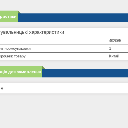
еристики
увальницькі характеристики
492065
нт нормоупаковки
1
иробник товару
Китай
ція для замовлення
 ₴