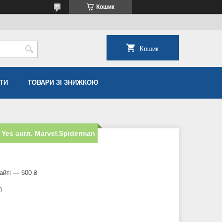
Кошик
Кошик
ТИ
ТОВАРИ ЗІ ЗНИЖКОЮ
 Yes англ. Marvel.Spiderman
айті — 600 ₴
0