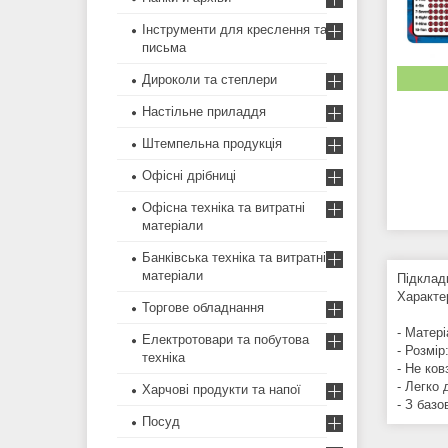
Інструменти для креслення та
письма
Дироколи та степлери
Настільне приладдя
Штемпельна продукція
Офісні дрібниці
Офісна техніка та витратні
матеріали
Банківська техніка та витратні
матеріали
Підклад
Характе
Торгове обладнання
- Матері
Електротовари та побутова
- Розмір
техніка
- Не ков
- Легко 
Харчові продукти та напої
- З базо
Посуд