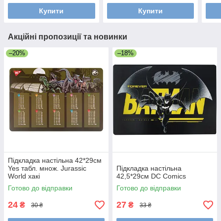
Купити
Купити
Акційні пропозиції та новинки
–20%
–18%
Підкладка настільна 42*29см
Yes табл. множ. Jurassic
Підкладка настільна
World хакі
42,5*29см DC Comics
Готово до відправки
Готово до відправки
24
27
₴
₴
30 ₴
33 ₴