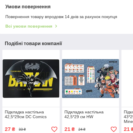
Умови повернення
Повернення товару впродовж 14 днів за рахунок покупця
Всі умови повернення
Подібні товари компанії
Підкладка настільна
Підкладка настільна
Підк
42,5*29см DC Comics
42,5*29 см HW
43*2
Mine
27
21
21
₴
₴
33 ₴
24 ₴