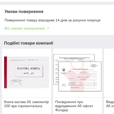
Умови повернення
Повернення товару впродовж 14 днів за рахунок покупця
Всі умови повернення
Подібні товари компанії
Книга касова А5 самокопір
Посвідчення про
Вида
100 арк горизонтальна
відрядження А5 офсет
А5 
Фолдер