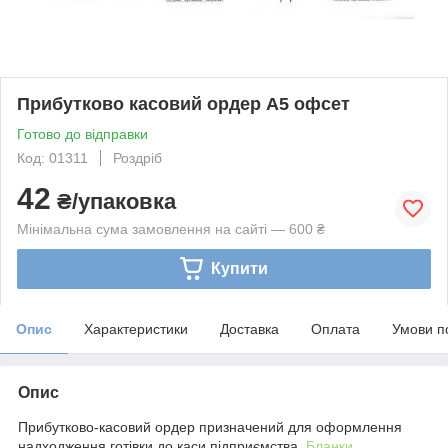
Прибутково касовий ордер А5 офсет
Готово до відправки
Код: 01311
Роздріб
42
₴/упаковка
Мінімальна сума замовлення на сайті — 600 ₴
Купити
Опис
Характеристики
Доставка
Оплата
Умови п
Опис
Прибутково-касовий ордер призначений для оформлення
надходження готівки до каси підприємства.
Бланки