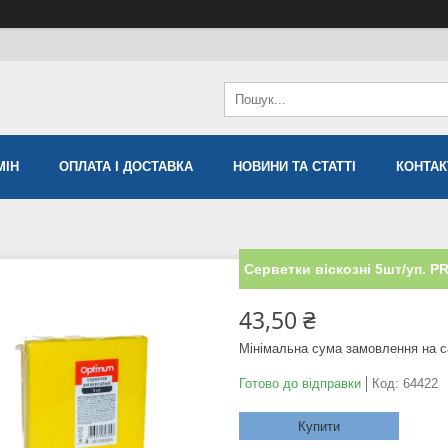
МIН
ОПЛАТА І ДОСТАВКА
НОВИНИ ТА СТАТТІ
КОНТАК
Серветки віскозні 5шт/уп. P
43,50 ₴
Мінімальна сума замовлення на с
Готово до відправки
Код:
64422
Купити