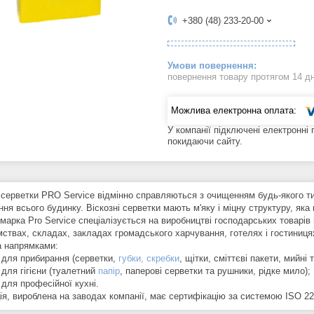
+380 (48) 233-20-00
повернення товару протягом 14 д
У компанії підключені електронні
покидаючи сайту.
і серветки PRO Service відмінно справляються з очищенням будь-якого т
ня всього будинку. Віскозні серветки мають м'яку і міцну структуру, яка
марка Pro Service спеціалізується на виробництві господарських товарів 
мствах, складах, закладах громадського харчування, готелях і гостиниця
а напрямками:
и для прибирання (серветки,
губки, скребки
, щітки, сміттєві пакети, мийні 
 для гігієни (туалетний
папір
, паперові серветки та рушники, рідке мило);
 для професійної кухні.
ія, вироблена на заводах компанії, має сертифікацію за системою ISO 22