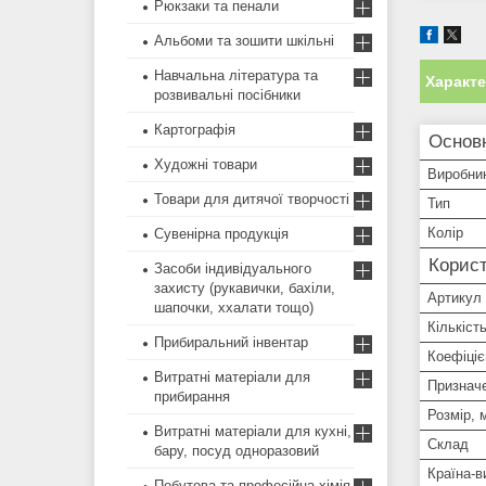
Рюкзаки та пенали
Альбоми та зошити шкільні
Навчальна література та
Характ
розвивальні посібники
Картографія
Основ
Художні товари
Виробни
Товари для дитячої творчості
Тип
Колір
Сувенірна продукція
Корист
Засоби індивідуального
захисту (рукавички, бахіли,
Артикул
шапочки, ххалати тощо)
Кількіст
Прибиральний інвентар
Коефіціє
Витратні матеріали для
Признач
прибирання
Розмір, 
Витратні матеріали для кухні,
Склад
бару, посуд одноразовий
Країна-в
Побутова та професійна хімія