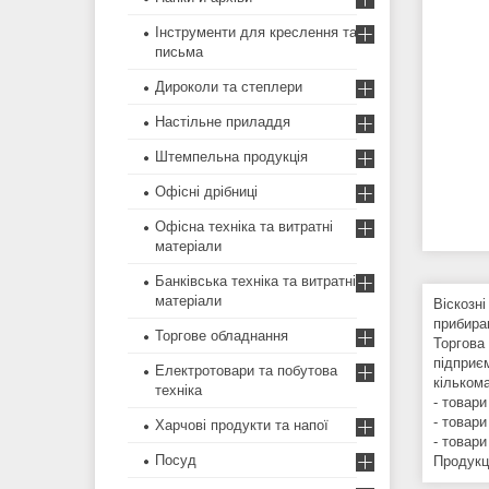
Інструменти для креслення та
письма
Дироколи та степлери
Настільне приладдя
Штемпельна продукція
Офісні дрібниці
Офісна техніка та витратні
матеріали
Банківська техніка та витратні
матеріали
Віскозн
прибиран
Торгове обладнання
Торгова 
підприє
Електротовари та побутова
кільком
техніка
- товар
- товари
Харчові продукти та напої
- товари
Посуд
Продукц