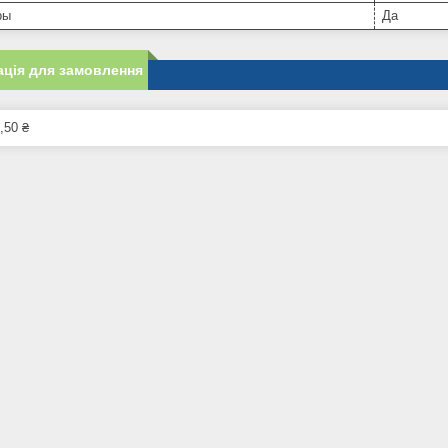
ры
Да
ція для замовлення
,50 ₴