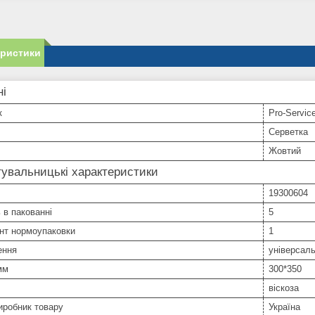
еристики
ні
к
Pro-Servic
Серветка
Жовтий
увальницькі характеристики
19300604
ь в пакованні
5
нт нормоупаковки
1
ення
універсаль
мм
300*350
віскоза
иробник товару
Україна