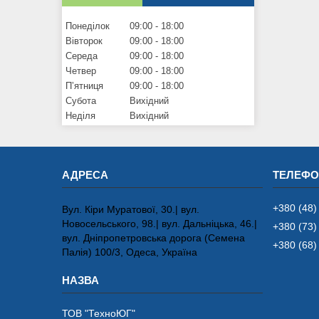
Понеділок
09:00
18:00
Вівторок
09:00
18:00
Середа
09:00
18:00
Четвер
09:00
18:00
Пʼятниця
09:00
18:00
Субота
Вихідний
Неділя
Вихідний
+380 (48)
Вул. Кіри Муратової, 30.| вул.
Новосельського, 98.| вул. Дальніцька, 46.|
+380 (73)
вул. Дніпропетровська дорога (Семена
+380 (68)
Палія) 100/3, Одеса, Україна
ТОВ "ТехноЮГ"