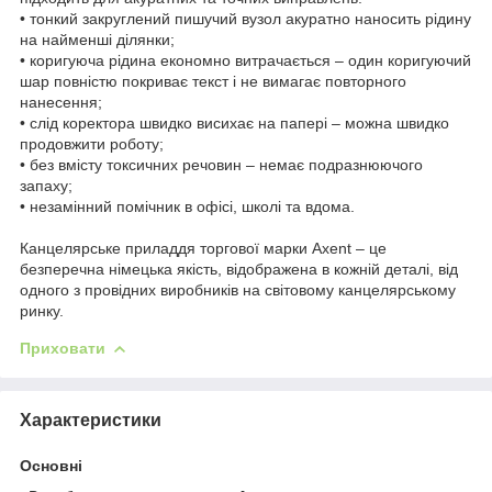
• тонкий закруглений пишучий вузол акуратно наносить рідину
на найменші ділянки;
• коригуюча рідина економно витрачається – один коригуючий
шар повністю покриває текст і не вимагає повторного
нанесення;
• слід коректора швидко висихає на папері – можна швидко
продовжити роботу;
• без вмісту токсичних речовин – немає подразнюючого
запаху;
• незамінний помічник в офісі, школі та вдома.
Канцелярське приладдя торгової марки Axent – це
безперечна німецька якість, відображена в кожній деталі, від
одного з провідних виробників на світовому канцелярському
ринку.
Приховати
Характеристики
Основні