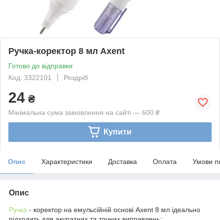
Ручка-коректор 8 мл Axent
Готово до відправки
Код: 3322101
Роздріб
24
₴
Мінімальна сума замовлення на сайті — 600 ₴
Купити
Опис
Характеристики
Доставка
Оплата
Умови п
Опис
Ручка
- коректор на емульсійній основі Axent 8 мл ідеально
підходить для акуратних та точних виправлень: