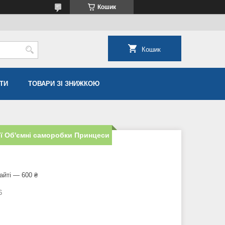
Кошик
Кошик
ТИ
ТОВАРИ ЗІ ЗНИЖКОЮ
ії Об'ємні саморобки Принцеси
айті — 600 ₴
6