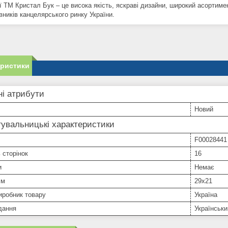
ї ТМ Кристал Бук – це висока якість, яскраві дизайни, широкий асортимен
вників канцелярського ринку України.
еристики
і атрибути
Новий
увальницькі характеристики
F00028441
ь сторінок
16
и
Немає
см
29х21
иробник товару
Україна
дання
Українськи