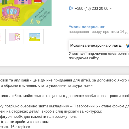
+380 (48) 233-20-00
повернення товару протягом 14 д
У компанії підключені електронні
покидаючи сайту.
овки та аплікації - це відмінне придбання для дітей, за допомогою якого
ти образне мислення, стати уважними та акуратними.
тина любить майстерити, то ця книга допоможе зробити нові іграшки свої
ку потрібно обережно зняти обкладинку – її зворотний бік стане фоном дл
ені на сторінках деталі виробів слід вирізати за контуром;
 фігури необхідно наклеїти на ігровому полі;
і іграшки зробити за зразком.
стить 16 сторінок.