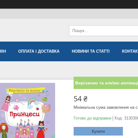
МIН
ОПЛАТА І ДОСТАВКА
НОВИНИ ТА СТАТТІ
КОНТАК
Вирізаємо та клеїмо аплікац
54 ₴
Мінімальна сума замовлення на с
Готово до відправки
Код:
313030
Купити