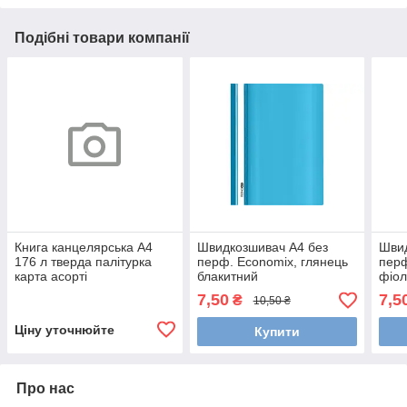
Подібні товари компанії
Книга канцелярська А4
Швидкозшивач А4 без
Швид
176 л тверда палітурка
перф. Economix, глянець
перф
карта асорті
блакитний
фіол
7,50
7,5
₴
10,50 ₴
Ціну уточнюйте
Купити
Про нас