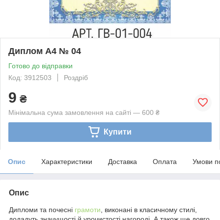
Диплом А4 № 04
Готово до відправки
Код: 3912503
Роздріб
9
₴
Мінімальна сума замовлення на сайті — 600 ₴
Купити
Опис
Характеристики
Доставка
Оплата
Умови п
Опис
Дипломи та почесні
грамоти
, виконані в класичному стилі,
додадуть значущості й урочистості нагороді. А також ще довго