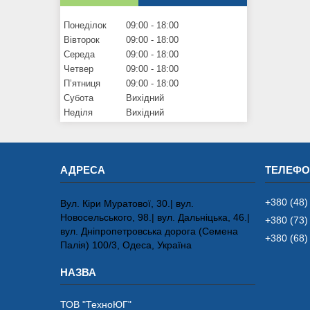
Понеділок
09:00
18:00
Вівторок
09:00
18:00
Середа
09:00
18:00
Четвер
09:00
18:00
Пʼятниця
09:00
18:00
Субота
Вихідний
Неділя
Вихідний
+380 (48)
Вул. Кіри Муратової, 30.| вул.
Новосельського, 98.| вул. Дальніцька, 46.|
+380 (73)
вул. Дніпропетровська дорога (Семена
+380 (68)
Палія) 100/3, Одеса, Україна
ТОВ "ТехноЮГ"