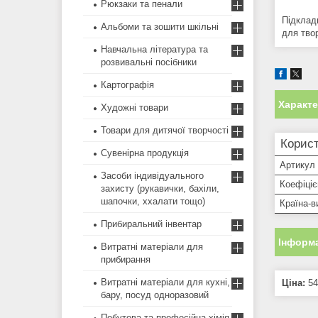
Рюкзаки та пенали
Підклад
Альбоми та зошити шкільні
для тво
Навчальна література та
розвивальні посібники
Картографія
Характ
Художні товари
Товари для дитячої творчості
Корист
Сувенірна продукція
Артикул
Засоби індивідуального
Коефіціє
захисту (рукавички, бахіли,
шапочки, ххалати тощо)
Країна-в
Прибиральний інвентар
Інформа
Витратні матеріали для
прибирання
Витратні матеріали для кухні,
Ціна:
54
бару, посуд одноразовий
Побутова та професійна хімія