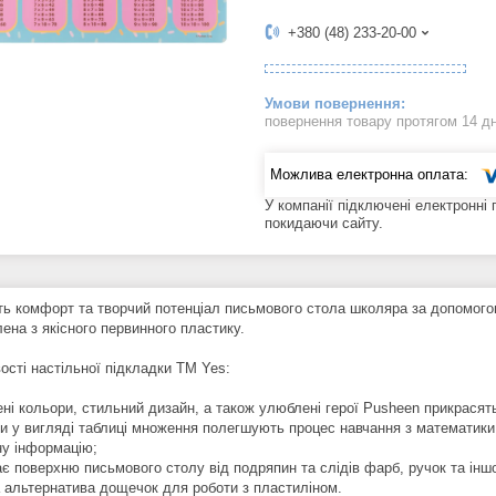
+380 (48) 233-20-00
повернення товару протягом 14 д
У компанії підключені електронні
покидаючи сайту.
ть комфорт та творчий потенціал письмового стола школяра за допомогою
ена з якісного первинного пластику.
ості настільної підкладки ТМ Yes:
ені кольори, стильний дизайн, а також улюблені герої Pusheen прикрасят
зки у вигляді таблиці множення полегшують процес навчання з математик
ну інформацію;
ає поверхню письмового столу від подряпин та слідів фарб, ручок та ін
а альтернатива дощечок для роботи з пластиліном.