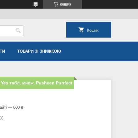
Кошик
Кошик
ТИ
ТОВАРИ ЗІ ЗНИЖКОЮ
 Yes табл. множ. Pusheen Purrfect
айті — 600 ₴
66