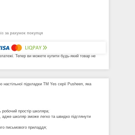
нів
за рахунок покупця
 платежі. Тепер ви можете купити будь-який товар не
 настільної підкладки ТМ Yes серії Pusheen, яка
ь робочий простір школяра;
и, адже школяр зможе легко та швидко підглянути
шого письмового приладдя;