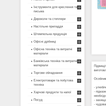
Інструменти для креслення та
письма
Дироколи та степлери
Настільне приладдя
Штемпельна продукція
Офісні дрібниці
Офісна техніка та витратні
матеріали
Банківська техніка та витратні
матеріали
Підвищі
виготовл
Торгове обладнання
Особлив
Електротовари та побутова
техніка
- улюбл
- підка
Харчові продукти та напої
необхід
Посуд
- захищ
- чудов