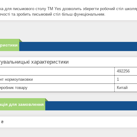
ка для письмового столу ТМ Yes дозволить зберегти робочий стіл школяр
рчості та зробить письмовий стіл більш функціональним.
еристики
увальницькі характеристики
492256
нт нормоупаковки
1
иробник товару
Китай
ція для замовлення
 ₴