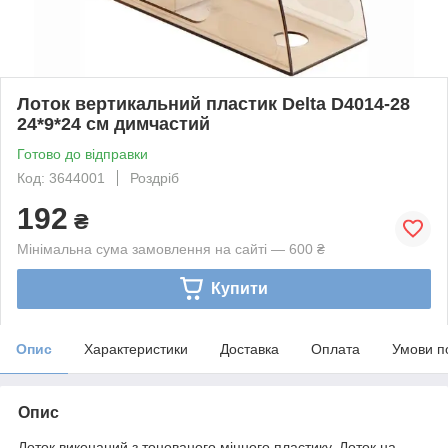
Лоток вертикальний пластик Delta D4014-28
24*9*24 см димчастий
Готово до відправки
Код: 3644001
Роздріб
192
₴
Мінімальна сума замовлення на сайті — 600 ₴
Купити
Опис
Характеристики
Доставка
Оплата
Умови п
Опис
Лоток виконаний з тонованого міцного пластику. Лоток на