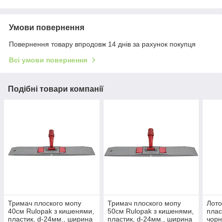
Умови повернення
Повернення товару впродовж 14 днів за рахунок покупця
Всі умови повернення
Подібні товари компанії
Тримач плоского мопу
Тримач плоского мопу
Лото
40см Rulopak з кишенями,
50см Rulopak з кишенями,
плас
пластик, d-24мм., ширина
пластик, d-24мм., ширина
чор