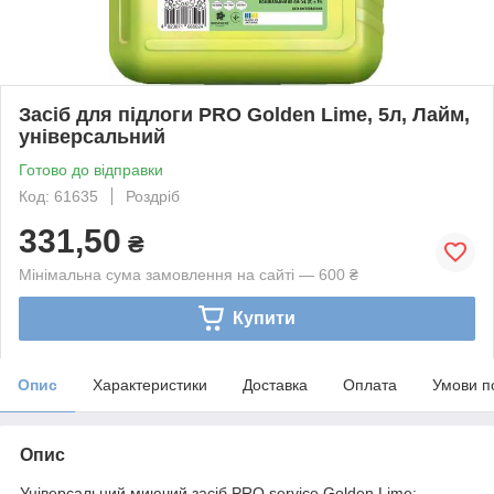
Засіб для підлоги PRO Golden Lime, 5л, Лайм,
універсальний
Готово до відправки
Код: 61635
Роздріб
331,50
₴
Мінімальна сума замовлення на сайті — 600 ₴
Купити
Опис
Характеристики
Доставка
Оплата
Умови п
Опис
Універсальний миючий засіб PRO service Golden Lime: