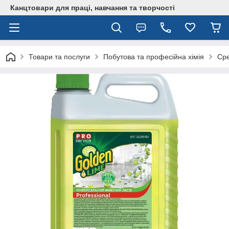
Канцтовари для працi, навчання та творчостi
Товари та послуги
Побутова та професійна хімія
Сре