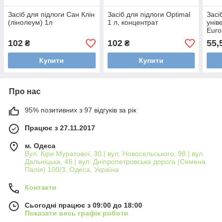
Засіб для підлоги Сан Клін
Засіб для підлоги Optimal
Засі
(лінолеум) 1л
1 л, концентрат
унів
Euro
102
102
55,
₴
₴
Купити
Купити
Про нас
95% позитивних з 97 відгуків за рік
Працює з 27.11.2017
м. Одеса
Вул. Кіри Муратової, 30.| вул. Новосельського, 98.| вул.
Дальніцька, 46.| вул. Дніпропетровська дорога (Семена
Палія) 100/3, Одеса, Україна
Контакти
Сьогодні працює з 09:00 до 18:00
Показати весь графік роботи