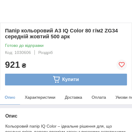
Папір кольоровий А3 IQ Color 80 г/м2 ZG34
середній жовтий 500 арк
Готово до відправки
Код: 1030606
Роздріб
921
₴
Купити
Опис
Характеристики
Доставка
Оплата
Умови п
Опис
Кольоровий папір IQ Color – ідеальне рішення для, що
поєднує якість паперу преміум-класу з високими естетичними