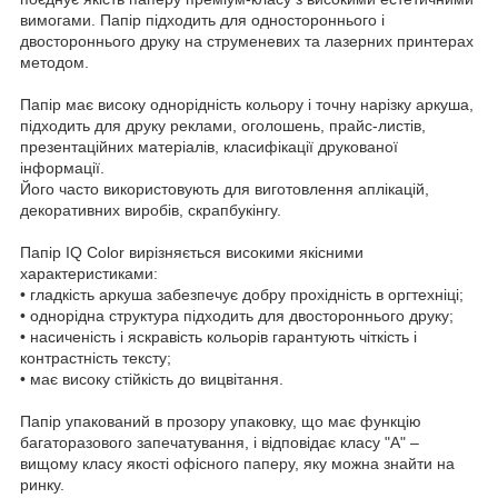
вимогами. Папір підходить для одностороннього і
двостороннього друку на струменевих та лазерних принтерах
методом.
Папір має високу однорідність кольору і точну нарізку аркуша,
підходить для друку реклами, оголошень, прайс-листів,
презентаційних матеріалів, класифікації друкованої
інформації.
Його часто використовують для виготовлення аплікацій,
декоративних виробів, скрапбукінгу.
Папір IQ Color вирізняється високими якісними
характеристиками:
• гладкість аркуша забезпечує добру прохідність в оргтехніці;
• однорідна структура підходить для двостороннього друку;
• насиченість і яскравість кольорів гарантують чіткість і
контрастність тексту;
• має високу стійкість до вицвітання.
Папір упакований в прозору упаковку, що має функцію
багаторазового запечатування, і відповідає класу "А" –
вищому класу якості офісного паперу, яку можна знайти на
ринку.