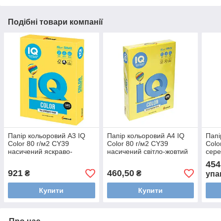
Подібні товари компанії
Папір кольоровий А3 IQ
Папір кольоровий А4 IQ
Папі
Color 80 г/м2 CY39
Color 80 г/м2 CY39
Colo
насичений яскраво-
насичений світло-жовтий
сере
жовтий 500 арк
500 арк
454
921
460,50
₴
₴
упа
Купити
Купити