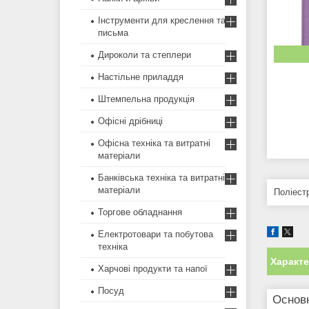
Інструменти для креслення та
письма
Дироколи та степлери
Настільне приладдя
Штемпельна продукція
Офісні дрібниці
Офісна техніка та витратні
матеріали
Банківська техніка та витратні
матеріали
Поліест
Торгове обладнання
Електротовари та побутова
техніка
Характ
Харчові продукти та напої
Посуд
Основ