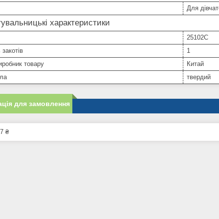
Для дівчат
увальницькі характеристики
25102C
 закотів
1
иробник товару
Китай
ала
твердий
ція для замовлення
7 ₴