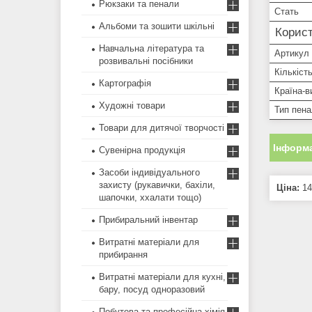
Рюкзаки та пенали
Стать
Альбоми та зошити шкільні
Корист
Навчальна література та
Артикул
розвивальні посібники
Кількість
Картографія
Країна-в
Художні товари
Тип пен
Товари для дитячої творчості
Інформа
Сувенірна продукція
Засоби індивідуального
захисту (рукавички, бахіли,
Ціна:
14
шапочки, ххалати тощо)
Прибиральний інвентар
Витратні матеріали для
прибирання
Витратні матеріали для кухні,
бару, посуд одноразовий
Побутова та професійна хімія