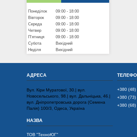
Понеділок
09:00
18:00
Вівторок
09:00
18:00
Середа
09:00
18:00
Четвер
09:00
18:00
Пʼятниця
09:00
18:00
Субота
Вихідний
Неділя
Вихідний
+380 (48)
Вул. Кіри Муратової, 30.| вул.
Новосельського, 98.| вул. Дальніцька, 46.|
+380 (73)
вул. Дніпропетровська дорога (Семена
+380 (68)
Палія) 100/3, Одеса, Україна
ТОВ "ТехноЮГ"