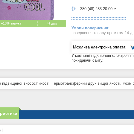
+380 (48) 233-20-00
–18%
46 днів
повернення товару протягом 14 д
У компанії підключені електронні
покидаючи сайту.
р підвищеної зносостійкості. Термотрансферний друк вищої якості. Розмі
еристики
ні