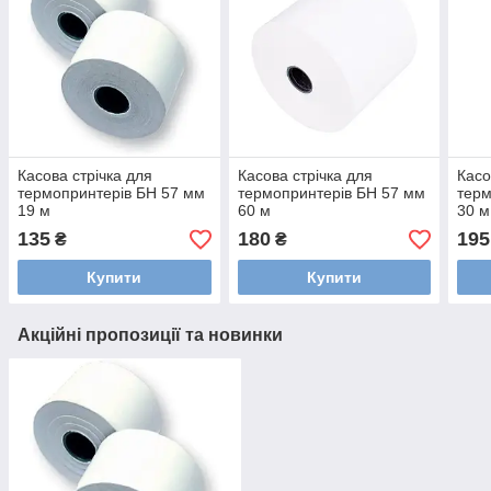
Касова стрічка для
Касова стрічка для
Касо
термопринтерів БН 57 мм
термопринтерів БН 57 мм
терм
19 м
60 м
30 м
135
180
195
₴
₴
Купити
Купити
Акційні пропозиції та новинки