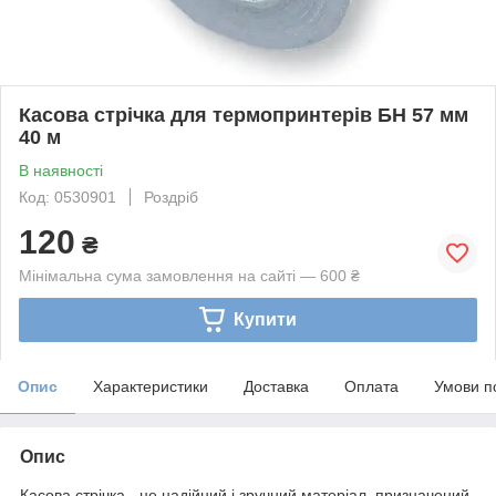
Касова стрічка для термопринтерів БН 57 мм
40 м
В наявності
Код: 0530901
Роздріб
120
₴
Мінімальна сума замовлення на сайті — 600 ₴
Купити
Опис
Характеристики
Доставка
Оплата
Умови п
Опис
Касова стрічка - це надійний і зручний матеріал, призначений