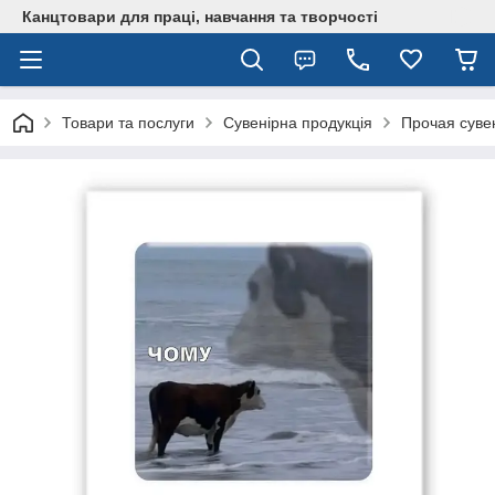
Канцтовари для працi, навчання та творчостi
Товари та послуги
Сувенірна продукція
Прочая суве