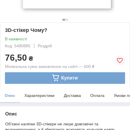
3D-стікер Чому?
В наявності
Код: 5480885
Роздріб
76,50
₴
Мінімальна сума замовлення на сайті — 600 ₴
Купити
Опис
Характеристики
Доставка
Оплата
Умови п
Опис
Об'ємні наліпки 3D-стікери не лише довговічні та
водонепроникні, а й зберігають яскравість кольорів навіть