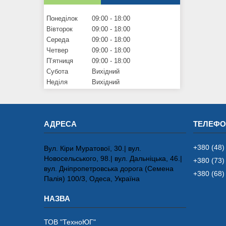
Понеділок
09:00
18:00
Вівторок
09:00
18:00
Середа
09:00
18:00
Четвер
09:00
18:00
Пʼятниця
09:00
18:00
Субота
Вихідний
Неділя
Вихідний
+380 (48)
Вул. Кіри Муратової, 30.| вул.
Новосельського, 98.| вул. Дальніцька, 46.|
+380 (73)
вул. Дніпропетровська дорога (Семена
+380 (68)
Палія) 100/3, Одеса, Україна
ТОВ "ТехноЮГ"