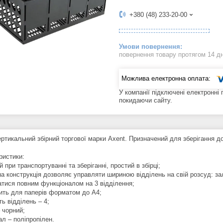
+380 (48) 233-20-00
повернення товару протягом 14 д
У компанії підключені електронні
покидаючи сайту.
ертикальний збірний торгової марки Axent. Призначений для зберігання до
ристики:
й при транспортуванні та зберіганні, простий в збірці;
рна конструкція дозволяє управляти шириною відділень на свій розсуд: за
атися повним функціоналом на 3 відділення;
дить для паперів форматом до А4;
сть відділень – 4;
– чорний;
ал – поліпропілен.