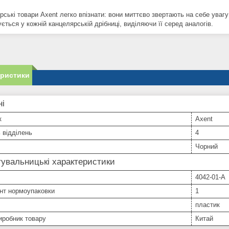
рські товари Axent легко впізнати: вони миттєво звертають на себе уваг
ється у кожній канцелярській дрібниці, виділяючи її серед аналогів.
еристики
ні
к
Axent
ь відділень
4
Чорний
увальницькі характеристики
4042-01-A
нт нормоупаковки
1
пластик
иробник товару
Китай