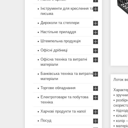
Інструменти для креслення та
письма
Дироколи та степлери
Настільне приладдя
Штемпельна продукція
Офісні дрібниці
Офісна техніка та витратні
матеріали
Банківська техніка та витратні
матеріали
Лоток в
Торгове обладнання
Характе
• зручни
Електротовари та побутова
• розбі
техніка
скорист
• підхо
Харчові продукти та напої
• кількі
Посуд
• колір 
• матері