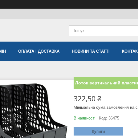
МIН
ОПЛАТА І ДОСТАВКА
НОВИНИ ТА СТАТТІ
КОНТАК
Лоток вертикальний пластик
322,50 ₴
Мінімальна сума замовлення на с
В наявності
Код:
36475
Купити