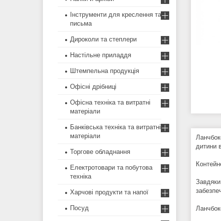
Інструменти для креслення та
письма
Дироколи та степлери
Настільне приладдя
Штемпельна продукція
Офісні дрібниці
Офісна техніка та витратні
матеріали
Банківська техніка та витратні
матеріали
Ланчбокс
дитини 
Торгове обладнання
Контейн
Електротовари та побутова
техніка
Завдяки
забезпе
Харчові продукти та напої
Посуд
Ланчбокс