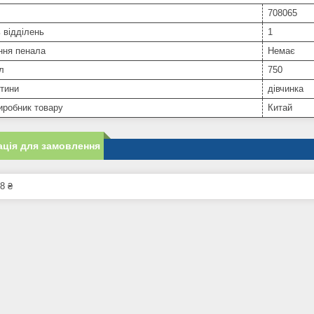
708065
ь відділень
1
ння пенала
Немає
л
750
тини
дівчинка
иробник товару
Китай
ція для замовлення
8 ₴