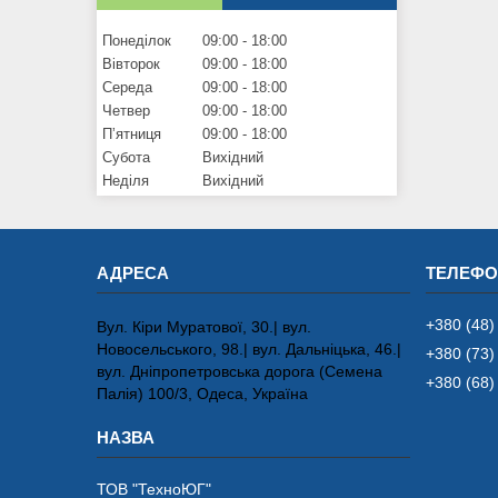
Понеділок
09:00
18:00
Вівторок
09:00
18:00
Середа
09:00
18:00
Четвер
09:00
18:00
Пʼятниця
09:00
18:00
Субота
Вихідний
Неділя
Вихідний
+380 (48)
Вул. Кіри Муратової, 30.| вул.
Новосельського, 98.| вул. Дальніцька, 46.|
+380 (73)
вул. Дніпропетровська дорога (Семена
+380 (68)
Палія) 100/3, Одеса, Україна
ТОВ "ТехноЮГ"