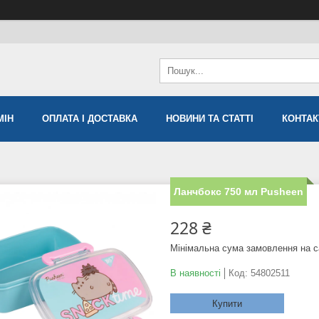
МIН
ОПЛАТА І ДОСТАВКА
НОВИНИ ТА СТАТТІ
КОНТАК
Ланчбокс 750 мл Pusheen
228 ₴
Мінімальна сума замовлення на с
В наявності
Код:
54802511
Купити