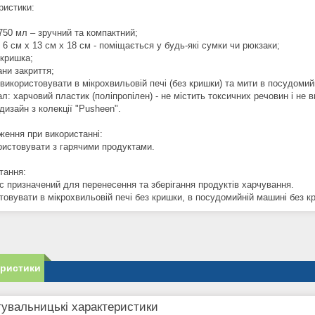
ристики:
 750 мл – зручний та компактний;
: 6 см х 13 см х 18 см - поміщається у будь-які сумки чи рюкзаки;
 кришка;
ани закриття;
використовувати в мікрохвильовій печі (без кришки) та мити в посудомий
ал: харчовий пластик (поліпропілен) - не містить токсичних речовин і не в
дизайн з колекції "Pusheen".
ження при використанні:
ристовувати з гарячими продуктами.
тання:
с призначений для перенесення та зберігання продуктів харчування.
товувати в мікрохвильовій печі без кришки, в посудомийній машині без к
еристики
увальницькі характеристики