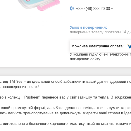
+380 (48) 233-20-00
повернення товару протягом 14 д
У компанії підключені електронні
покидаючи сайту.
 від ТМ Yes – це ідеальний спосіб забезпечити вашій дитині здоровий і с
в повсякденних речах!
ер з колекції "Pusheen" перенесе вас у світ затишку та тепла. З зображе
 своїй прямокутній формі, ланчбокс ідеально поміщається в сумки та рюк
чать легкість транспортування та допоможуть зберегти ваші страви в іде
 виготовлено з безпечного харчового пластику, який не містить токсичних