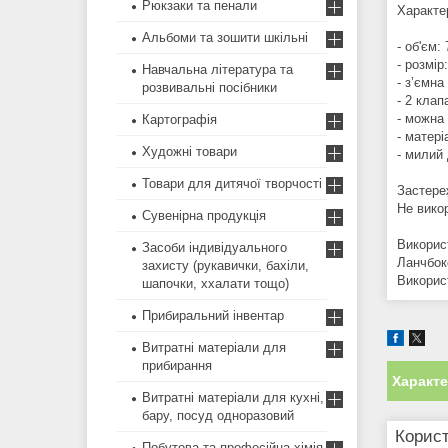
Рюкзаки та пенали
Характе
Альбоми та зошити шкільні
- об'єм:
- розмір
Навчальна література та
- з’ємна
розвивальні посібники
- 2 клап
- можна 
Картографія
- матері
Художні товари
- милий 
Товари для дитячої творчості
Застере
Не вико
Сувенірна продукція
Викорис
Засоби індивідуального
Ланчбок
захисту (рукавички, бахіли,
Викорис
шапочки, ххалати тощо)
Прибиральний інвентар
Витратні матеріали для
прибирання
Характ
Витратні матеріали для кухні,
бару, посуд одноразовий
Корист
Побутова та професійна хімія