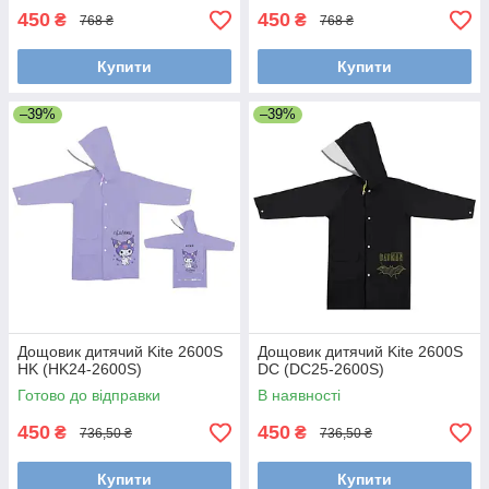
450
450
₴
₴
768 ₴
768 ₴
Купити
Купити
–39%
–39%
Дощовик дитячий Kite 2600S
Дощовик дитячий Kite 2600S
HK (HK24-2600S)
DC (DC25-2600S)
Готово до відправки
В наявності
450
450
₴
₴
736,50 ₴
736,50 ₴
Купити
Купити