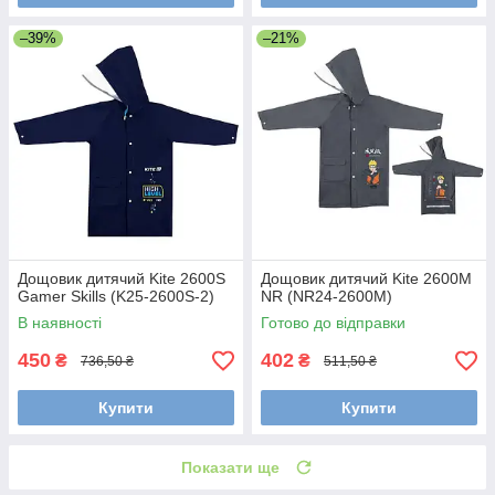
–39%
–21%
Дощовик дитячий Kite 2600S
Дощовик дитячий Kite 2600M
Gamer Skills (K25-2600S-2)
NR (NR24-2600M)
В наявності
Готово до відправки
450
402
₴
₴
736,50 ₴
511,50 ₴
Купити
Купити
Показати ще