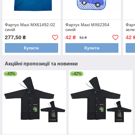
Фартух Maxi MX61492-02
Фартух Maxi MX62354
Фарт
синій
синій
зел
277,50
42
42
₴
₴
51 ₴
Купити
Купити
Акційні пропозиції та новинки
–43%
–42%