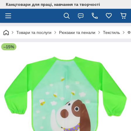
Канцтовари для працi, навчання та творчостi
Товари та послуги
Рюкзаки та пенали
Текстиль
Ф
–15%