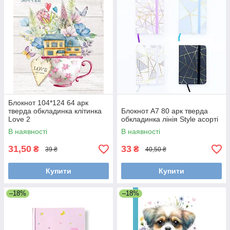
Блокнот 104*124 64 арк
тверда обкладинка клітинка
Блокнот А7 80 арк тверда
Love 2
обкладинка лінія Style асорті
В наявності
В наявності
31,50
33
₴
₴
39 ₴
40,50 ₴
Купити
Купити
–18%
–18%