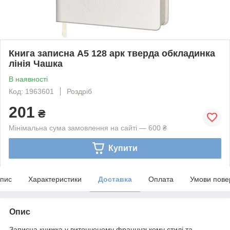
Книга записна А5 128 арк тверда обкладинка
лінія Чашка
В наявності
Код: 1963601
Роздріб
201
₴
Мінімальна сума замовлення на сайті — 600 ₴
Купити
пис
Характеристики
Доставка
Оплата
Умови пове
Опис
Записна книжка у витонченому французькому стилі та