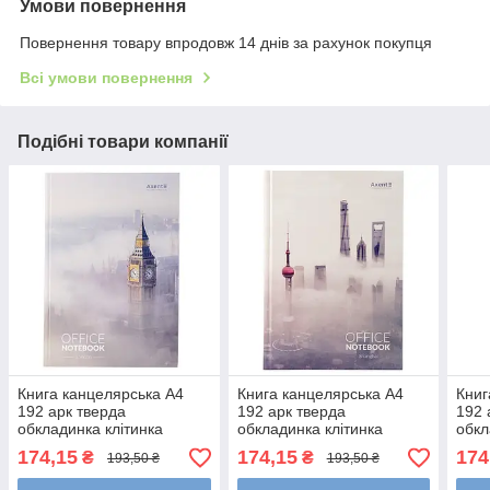
Умови повернення
Повернення товару впродовж 14 днів за рахунок покупця
Всі умови повернення
Подібні товари компанії
Книга канцелярська А4
Книга канцелярська А4
Книг
192 арк тверда
192 арк тверда
192 
обкладинка клітинка
обкладинка клітинка
обкл
London
Shanghai
174,15
174,15
174
₴
₴
193,50 ₴
193,50 ₴