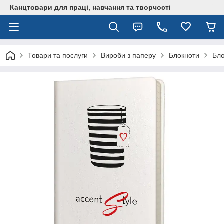
Канцтовари для працi, навчання та творчостi
Товари та послуги
Вироби з паперу
Блокноти
Бло