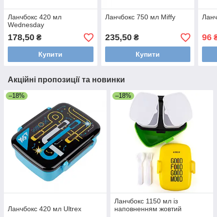
Ланчбокс 420 мл
Ланчбокс 750 мл Miffy
Ланч
Wednesday
178,50
235,50
96
₴
₴
Купити
Купити
Акційні пропозиції та новинки
–18%
–18%
Ланчбокс 1150 мл із
Ланчбокс 420 мл Ultrex
наповненням жовтий