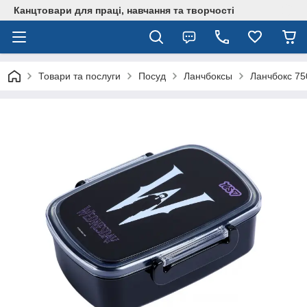
Канцтовари для працi, навчання та творчостi
Товари та послуги
Посуд
Ланчбоксы
Ланчбокс 7