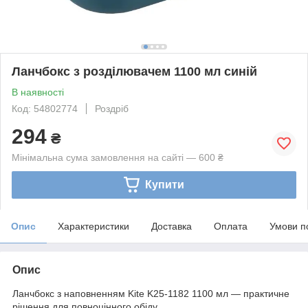
Ланчбокс з розділювачем 1100 мл синій
В наявності
Код: 54802774
Роздріб
294
₴
Мінімальна сума замовлення на сайті — 600 ₴
Купити
Опис
Характеристики
Доставка
Оплата
Умови п
Опис
Ланчбокс з наповненням Kite K25-1182 1100 мл — практичне
рішення для повноцінного обіду.