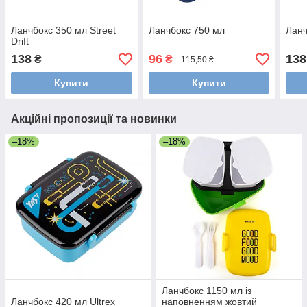
Ланчбокс 350 мл Street
Ланчбокс 750 мл
Ланч
Drift
138
96
138
₴
₴
115,50 ₴
Купити
Купити
Акційні пропозиції та новинки
–18%
–18%
Ланчбокс 1150 мл із
Ланчбокс 420 мл Ultrex
наповненням жовтий