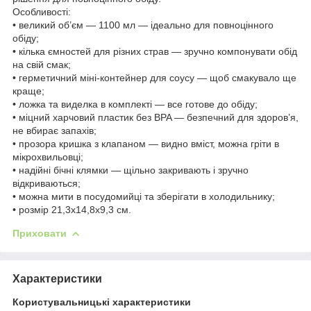
Особливості:
• великий об’єм — 1100 мл — ідеально для повноцінного
обіду;
• кілька ємностей для різних страв — зручно компонувати обід
на свій смак;
• герметичний міні-контейнер для соусу — щоб смакувало ще
краще;
• ложка та виделка в комплекті — все готове до обіду;
• міцний харчовий пластик без BPA — безпечний для здоров’я,
не вбирає запахів;
• прозора кришка з клапаном — видно вміст, можна гріти в
мікрохвильовці;
• надійні бічні клямки — щільно закривають і зручно
відкриваються;
• можна мити в посудомийці та зберігати в холодильнику;
• розмір 21,3х14,8х9,3 см.
Приховати
Характеристики
Користувальницькі характеристики