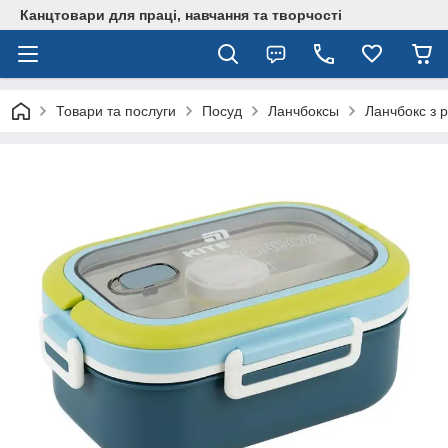
Канцтовари для працi, навчання та творчостi
Товари та послуги
Посуд
Ланчбоксы
Ланчбокс з 