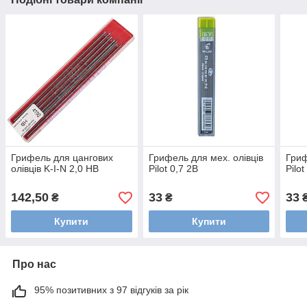
Грифель для цангових
Грифель для мех. олівців
Гриф
олівців K-I-N 2,0 HB
Pilot 0,7 2B
Pilo
142,50
33
33
₴
₴
Купити
Купити
Про нас
95% позитивних з 97 відгуків за рік