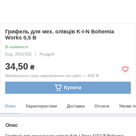
Грифель для мех. олівців K-I-N Bohemia
Works 0,5 B
В наявності
Код: 2642302
Роздріб
34,50
₴
Мінімальна сума замовлення на сайті — 600 ₴
Купити
Опис
Характеристики
Доставка
Оплата
Умови п
Опис
Грифелі для механічних олівців Koh-I-Noor 4152.В Bohemia