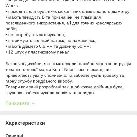
Works:
• підходять для будь-яких механічних олівців даного діаметру;
• мають твердість В та призначені не тільки для
повсякденного використання, а і для точних креслярських
робіт;
• не потребують заточування;
• витримують великий натиск, не ламаючись;
• мають діаметр 0,5 мм та довжину 60 мм;
• 12 штук у пластиковому пеналі.
Лаконічні дизайни, якісні матеріали, надійна міцна конструкція
товарів торгової марки Koh-I-Noor – ось ті якості, що
привертають увагу споживача, та забезпечують тривалу та
гарну службу придбаного виробу.
Товари компанії розроблені так, щоб кожна дрібниця була
зручною, забезпечувала легкість та порядок.
Приховати
Характеристики
Основні