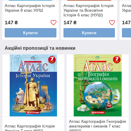
Атлас Картографія Історія
Атлас Картографія Історія
Атла
України 8 клас НУШ
України та Всесвітня
Укра
Історія 6 клас (НУШ)
147
147
147
₴
₴
Купити
Купити
Акційні пропозиції та новинки
Атлас Картографія Географія
Атлас Картографія Історія
аматериків і океанів 7 клас
України 7 клас НУШ
(НУШ)