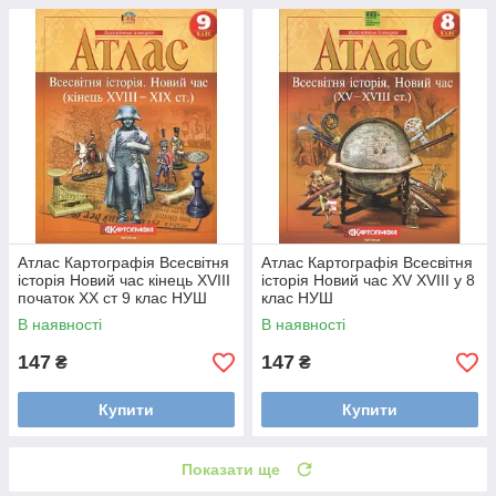
Атлас Картографія Всесвітня
Атлас Картографія Всесвітня
історія Новий час кінець XVIII
історія Новий час ХV ХVIII у 8
початок XX ст 9 клас НУШ
клас НУШ
В наявності
В наявності
147
147
₴
₴
Купити
Купити
Показати ще